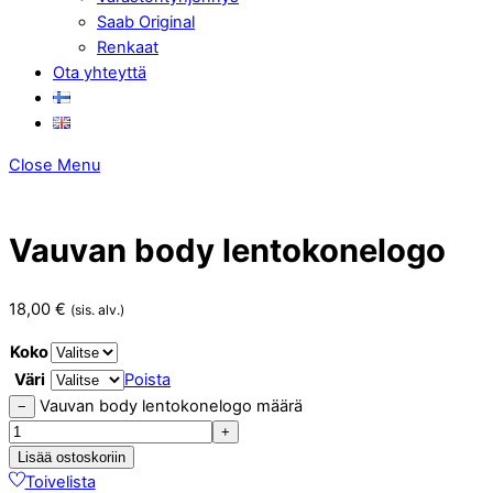
Saab Original
Renkaat
Ota yhteyttä
Close Menu
Vauvan body lentokonelogo
18,00
€
(sis. alv.)
Koko
Väri
Poista
Vauvan body lentokonelogo määrä
−
+
Lisää ostoskoriin
Toivelista