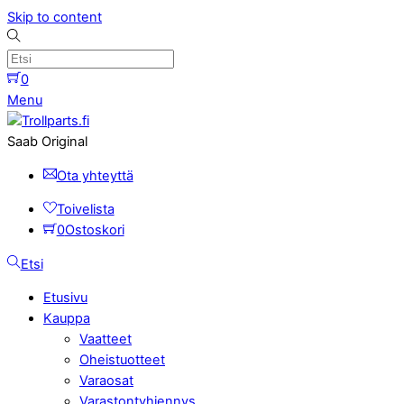
Skip to content
0
Menu
Saab Original
Ota yhteyttä
Toivelista
0
Ostoskori
Etsi
Etusivu
Kauppa
Vaatteet
Oheistuotteet
Varaosat
Varastontyhjennys