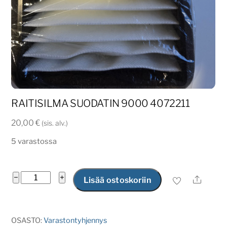
RAITISILMA SUODATIN 9000 4072211
20,00
€
(sis. alv.)
5 varastossa
Raitisilma
−
+
Ale
Lisää ostoskoriin
suodatin
9000
4072211
OSASTO:
Varastontyhjennys