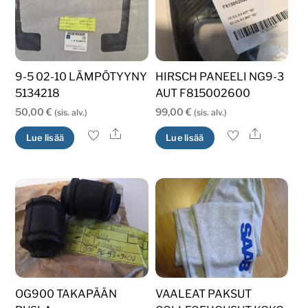
9-5 02-10 LÄMPÖTYYNY
HIRSCH PANEELI NG9-3
5134218
AUT F815002600
50,00
€
99,00
€
(sis. alv.)
(sis. alv.)
Ale
Ale
Lue lisää
Lue lisää
OG900 TAKAPÄÄN
VAALEAT PAKSUT