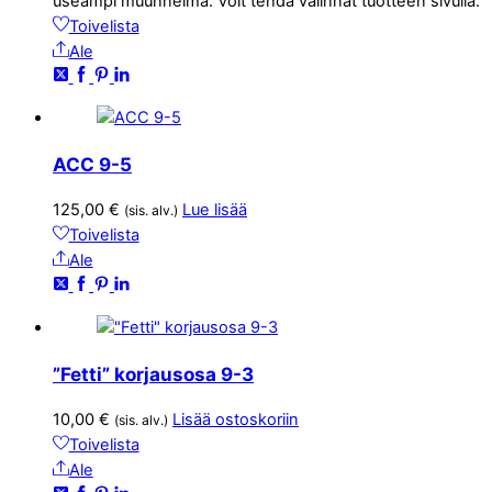
useampi muunnelma. Voit tehdä valinnat tuotteen sivulla.
Toivelista
Ale
ACC 9-5
125,00
€
Lue lisää
(sis. alv.)
Toivelista
Ale
”Fetti” korjausosa 9-3
10,00
€
Lisää ostoskoriin
(sis. alv.)
Toivelista
Ale