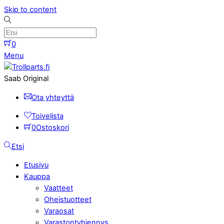
Skip to content
0
Menu
Saab Original
Ota yhteyttä
Toivelista
0
Ostoskori
Etsi
Etusivu
Kauppa
Vaatteet
Oheistuotteet
Varaosat
Varastontyhjennys