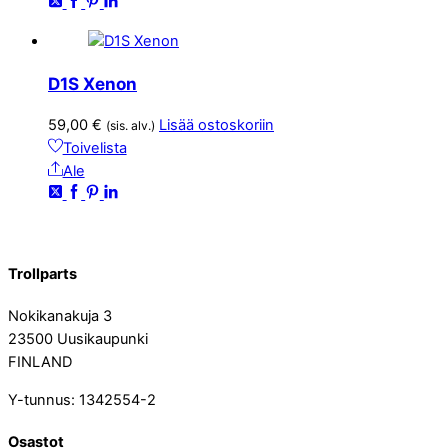
D1S Xenon
59,00
€
Lisää ostoskoriin
(sis. alv.)
Toivelista
Ale
Trollparts
Nokikanakuja 3
23500 Uusikaupunki
FINLAND
Y-tunnus: 1342554-2
Osastot