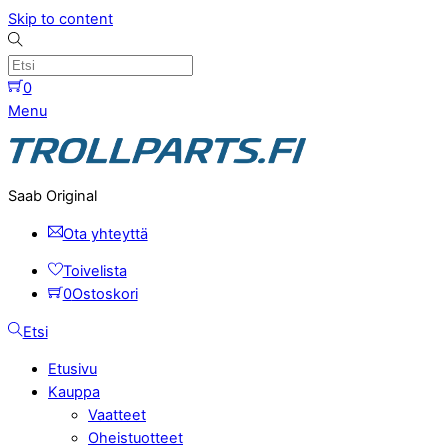
Skip to content
0
Menu
Saab Original
Ota yhteyttä
Toivelista
0
Ostoskori
Etsi
Etusivu
Kauppa
Vaatteet
Oheistuotteet