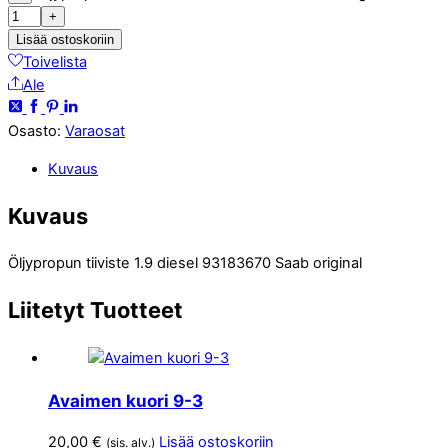
+
Lisää ostoskoriin
Toivelista
Ale
Osasto:
Varaosat
Kuvaus
Kuvaus
Öljypropun tiiviste 1.9 diesel 93183670 Saab original
Liitetyt
Tuotteet
Avaimen kuori 9-3
20,00
€
Lisää ostoskoriin
(sis. alv.)