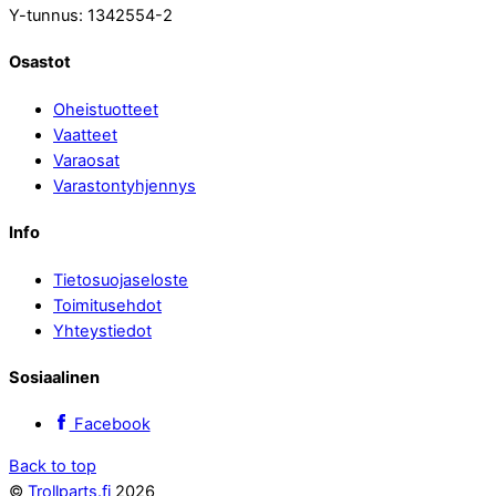
Y-tunnus: 1342554-2
Osastot
Oheistuotteet
Vaatteet
Varaosat
Varastontyhjennys
Info
Tietosuojaseloste
Toimitusehdot
Yhteystiedot
Sosiaalinen
Facebook
Back to top
©
Trollparts.fi
2026