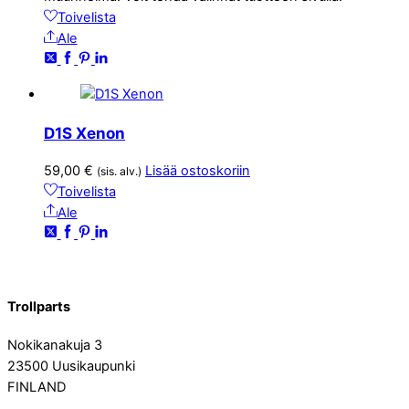
Toivelista
Ale
D1S Xenon
59,00
€
Lisää ostoskoriin
(sis. alv.)
Toivelista
Ale
Trollparts
Nokikanakuja 3
23500 Uusikaupunki
FINLAND