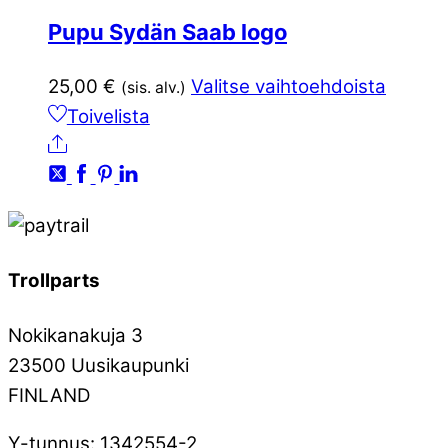
Pupu Sydän Saab logo
Tällä
25,00
€
Valitse vaihtoehdoista
(sis. alv.)
tuottee
Toivelista
Ale
on
useam
muunn
Voit
tehdä
Trollparts
valinna
tuotte
Nokikanakuja 3
sivulla.
23500 Uusikaupunki
FINLAND
Y-tunnus: 1342554-2