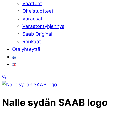
Vaatteet
Oheistuotteet
Varaosat
Varastontyhjennys
Saab Original
Renkaat
Ota yhteyttä
Close
🔍
Menu
Nalle sydän SAAB logo