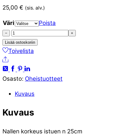
25,00
€
(sis. alv.)
Väri
Poista
Nalle
−
+
sydän
Lisää ostoskoriin
SAAB
Toivelista
Ale
logo
määrä
Osasto:
Oheistuotteet
Kuvaus
Kuvaus
Nallen korkeus istuen n 25cm