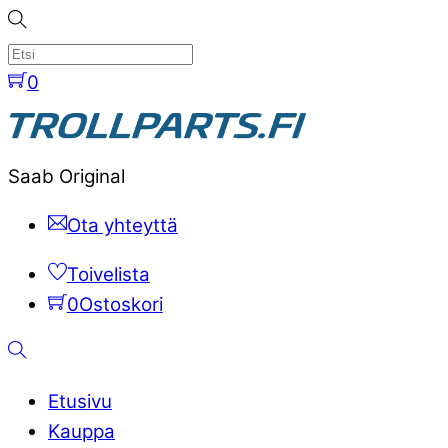
Skip
to
content
0
Menu
Saab Original
Ota yhteyttä
Toivelista
0
Ostoskori
Etsi
Etusivu
Kauppa