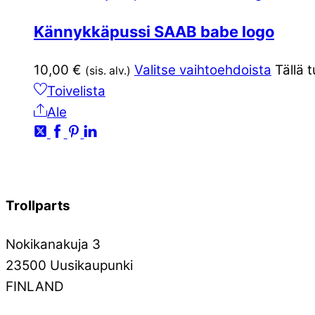
Kännykkäpussi SAAB babe logo
10,00
€
Valitse vaihtoehdoista
Tällä 
(sis. alv.)
Toivelista
Ale
Trollparts
Nokikanakuja 3
23500 Uusikaupunki
FINLAND