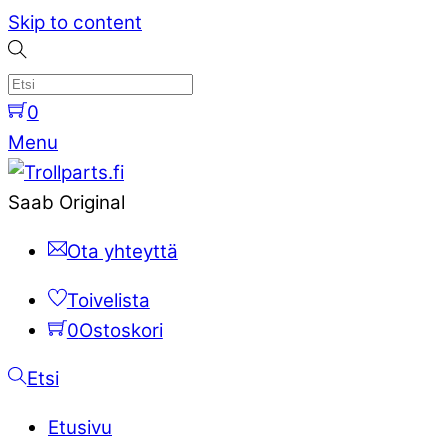
Skip to content
0
Menu
Saab Original
Ota yhteyttä
Toivelista
0
Ostoskori
Etsi
Etusivu