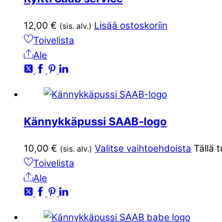
12,00
€
Lisää ostoskoriin
(sis. alv.)
Toivelista
Ale
Kännykkäpussi SAAB-logo
10,00
€
Valitse vaihtoehdoista
Tällä 
(sis. alv.)
Toivelista
Ale