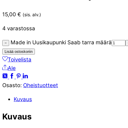
15,00
€
(sis. alv.)
4 varastossa
Made in Uusikaupunki Saab tarra määrä
−
Lisää ostoskoriin
Toivelista
Ale
Osasto:
Oheistuotteet
Kuvaus
Kuvaus