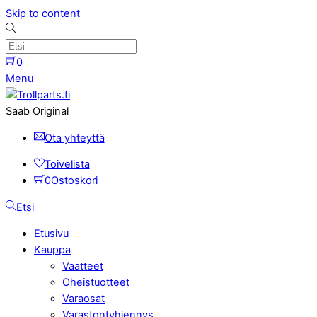
Skip to content
0
Menu
Saab Original
Ota yhteyttä
Toivelista
0
Ostoskori
Etsi
Etusivu
Kauppa
Vaatteet
Oheistuotteet
Varaosat
Varastontyhjennys