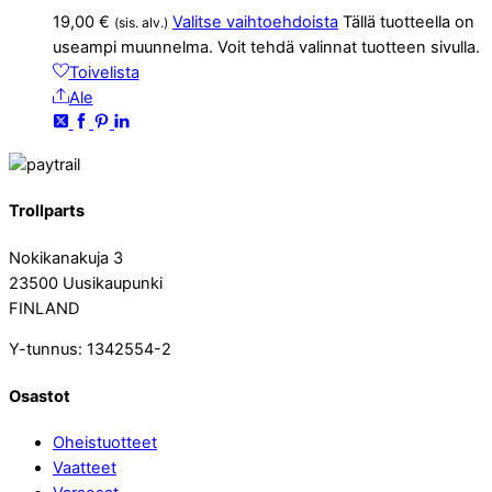
19,00
€
Valitse vaihtoehdoista
Tällä tuotteella on
(sis. alv.)
useampi muunnelma. Voit tehdä valinnat tuotteen sivulla.
Toivelista
Ale
Trollparts
Nokikanakuja 3
23500 Uusikaupunki
FINLAND
Y-tunnus: 1342554-2
Osastot
Oheistuotteet
Vaatteet