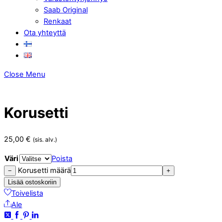
Saab Original
Renkaat
Ota yhteyttä
Close Menu
Korusetti
25,00
€
(sis. alv.)
Väri
Poista
Korusetti määrä
−
+
Lisää ostoskoriin
Toivelista
Ale