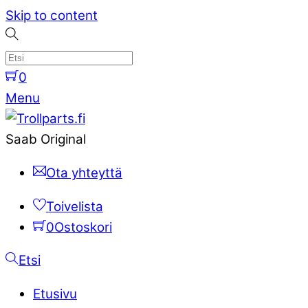
Skip to content
0
Menu
Saab Original
Ota yhteyttä
Toivelista
0
Ostoskori
Etsi
Etusivu