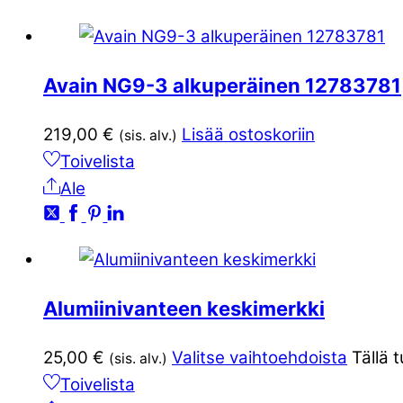
Avain NG9-3 alkuperäinen 12783781
219,00
€
Lisää ostoskoriin
(sis. alv.)
Toivelista
Ale
Alumiinivanteen keskimerkki
25,00
€
Valitse vaihtoehdoista
Tällä 
(sis. alv.)
Toivelista