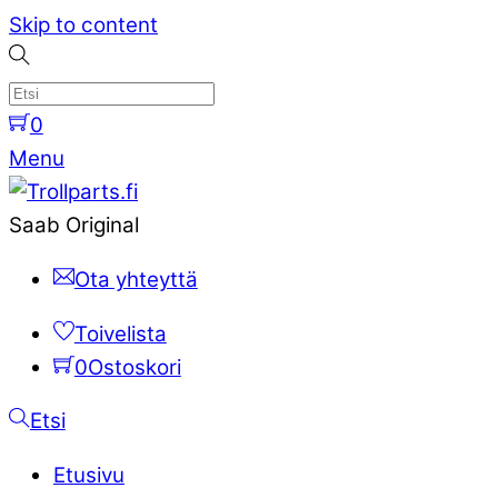
Skip to content
0
Menu
Saab Original
Ota yhteyttä
Toivelista
0
Ostoskori
Etsi
Etusivu