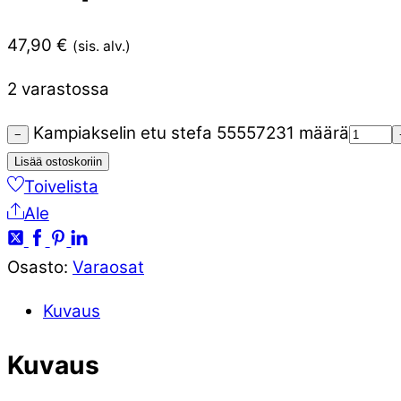
47,90
€
(sis. alv.)
2 varastossa
Kampiakselin etu stefa 55557231 määrä
−
Lisää ostoskoriin
Toivelista
Ale
Osasto:
Varaosat
Kuvaus
Kuvaus