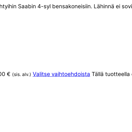
htyihin Saabin 4-syl bensakoneisiin. Lähinnä ei so
00 €
Valitse vaihtoehdoista
Tällä tuotteell
(sis. alv.)