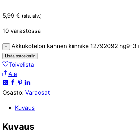
5,99
€
(sis. alv.)
10 varastossa
Akkukotelon kannen kiinnike 12792092 ng9-3
−
Lisää ostoskoriin
Toivelista
Ale
Osasto:
Varaosat
Kuvaus
Kuvaus