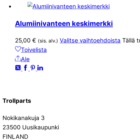
Alumiinivanteen keskimerkki
25,00
€
Valitse vaihtoehdoista
Tällä 
(sis. alv.)
Toivelista
Ale
Trollparts
Nokikanakuja 3
23500 Uusikaupunki
FINLAND