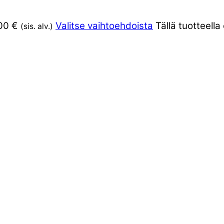
00 €
Valitse vaihtoehdoista
Tällä tuotteell
(sis. alv.)