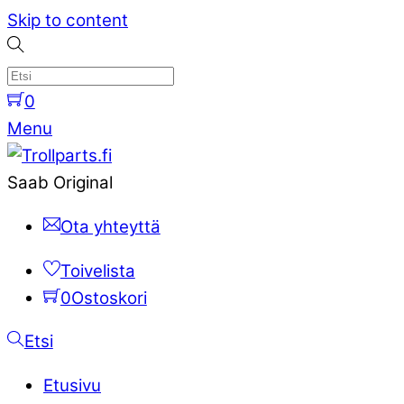
Skip to content
0
Menu
Saab Original
Ota yhteyttä
Toivelista
0
Ostoskori
Etsi
Etusivu