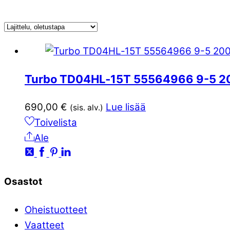
Turbo TD04HL‑15T 55564966 9-5 2
690,00
€
Lue lisää
(sis. alv.)
Toivelista
Ale
Osastot
Oheistuotteet
Vaatteet