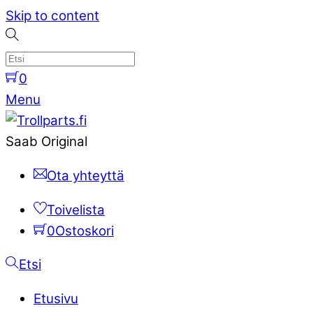
Skip to content
0
Menu
Saab Original
Ota yhteyttä
Toivelista
0
Ostoskori
Etsi
Etusivu