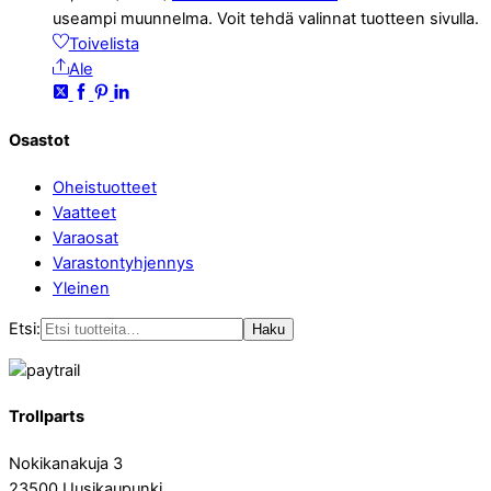
useampi muunnelma. Voit tehdä valinnat tuotteen sivulla.
Toivelista
Ale
Osastot
Oheistuotteet
Vaatteet
Varaosat
Varastontyhjennys
Yleinen
Etsi:
Haku
Trollparts
Nokikanakuja 3
23500 Uusikaupunki