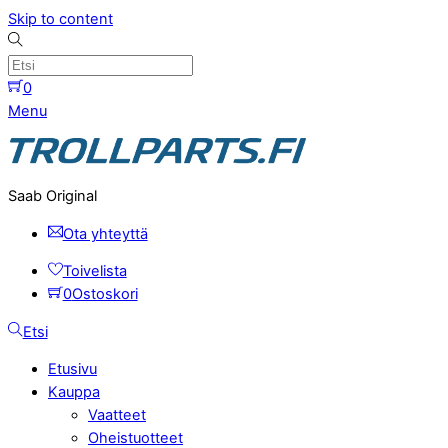
Skip to content
0
Menu
Saab Original
Ota yhteyttä
Toivelista
0
Ostoskori
Etsi
Etusivu
Kauppa
Vaatteet
Oheistuotteet