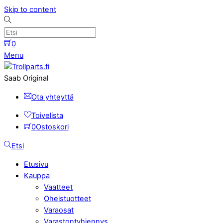
Skip to content
0
Menu
Saab Original
Ota yhteyttä
Toivelista
0
Ostoskori
Etsi
Etusivu
Kauppa
Vaatteet
Oheistuotteet
Varaosat
Varastontyhjennys