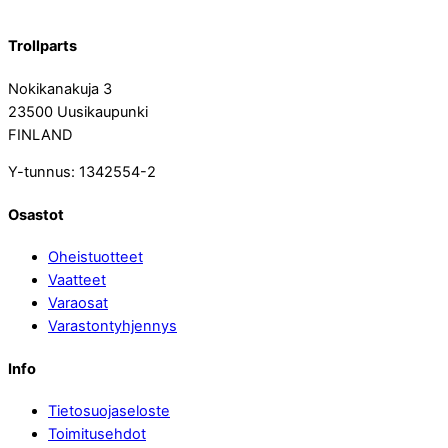
Trollparts
Nokikanakuja 3
23500 Uusikaupunki
FINLAND
Y-tunnus: 1342554-2
Osastot
Oheistuotteet
Vaatteet
Varaosat
Varastontyhjennys
Info
Tietosuojaseloste
Toimitusehdot