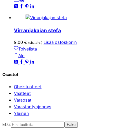
Ale
Virranjakajan stefa
9,00
€
Lisää ostoskoriin
(sis. alv.)
Toivelista
Ale
Osastot
Oheistuotteet
Vaatteet
Varaosat
Varastontyhjennys
Yleinen
Etsi:
Haku