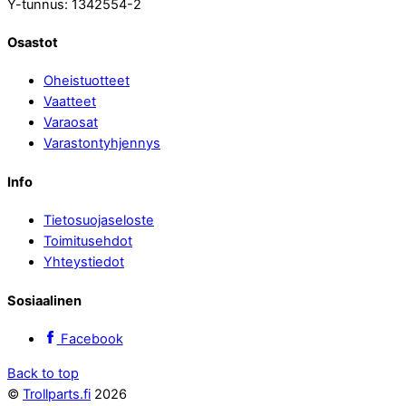
Y-tunnus: 1342554-2
Osastot
Oheistuotteet
Vaatteet
Varaosat
Varastontyhjennys
Info
Tietosuojaseloste
Toimitusehdot
Yhteystiedot
Sosiaalinen
Facebook
Back to top
©
Trollparts.fi
2026