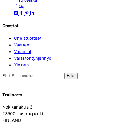
Toivelista
Ale
Osastot
Oheistuotteet
Vaatteet
Varaosat
Varastontyhjennys
Yleinen
Etsi:
Haku
Trollparts
Nokikanakuja 3
23500 Uusikaupunki
FINLAND