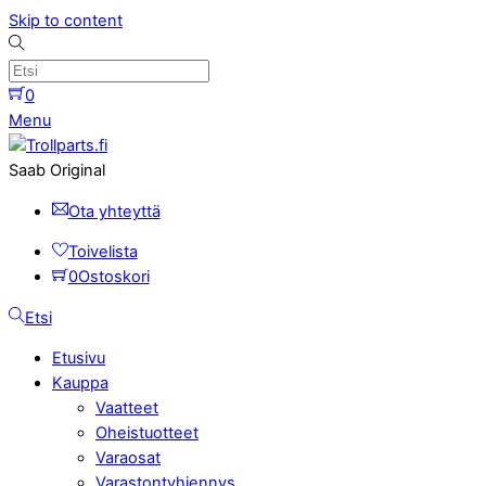
Skip to content
0
Menu
Saab Original
Ota yhteyttä
Toivelista
0
Ostoskori
Etsi
Etusivu
Kauppa
Vaatteet
Oheistuotteet
Varaosat
Varastontyhjennys