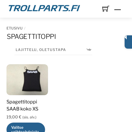
Skip
Men
to
content
ETUSIVU
SPAGETTITOPPI
Spagettitoppi
SAAB koko XS
19,00
€
(sis. alv.)
Valitse
vaihtoehdoista