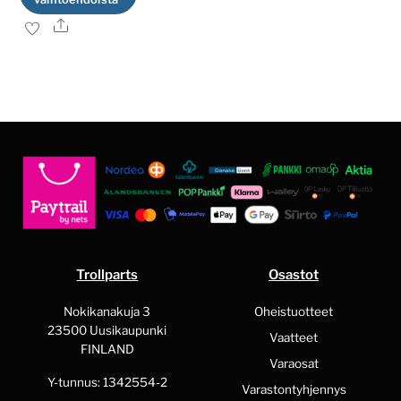
Ale
Tällä
tuotteella
on
useampi
muunnelma.
Voit
tehdä
valinnat
tuotteen
sivulla.
Trollparts
Osastot
Nokikanakuja 3
Oheistuotteet
23500 Uusikaupunki
Vaatteet
FINLAND
Varaosat
Y-tunnus: 1342554-2
Varastontyhjennys