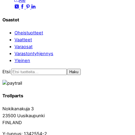
Ale
Osastot
Oheistuotteet
Vaatteet
Varaosat
Varastontyhjennys
Yleinen
Etsi:
Haku
Trollparts
Nokikanakuja 3
23500 Uusikaupunki
FINLAND
Y-tunnus: 1342554-2