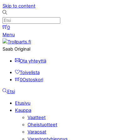
Skip to content
0
Menu
Saab Original
Ota yhteyttä
Toivelista
0
Ostoskori
Etsi
Etusivu
Kauppa
Vaatteet
Oheistuotteet
Varaosat
Varastontyhjennys