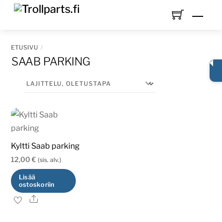
Skip
Men
to
content
ETUSIVU
SAAB PARKING
Kyltti Saab parking
12,00
€
(sis. alv.)
Lisää
ostoskoriin
Ale