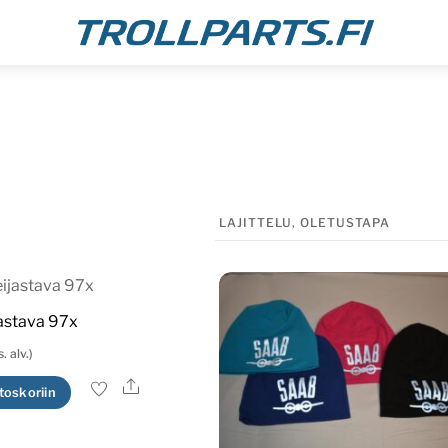
Menu
jastava 97x
s. alv.)
Ale
toskoriin