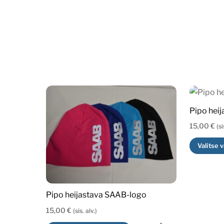
Pipo heij
15,00
€
(si
Valitse 
Pipo heijastava SAAB-logo
15,00
€
(sis. alv.)