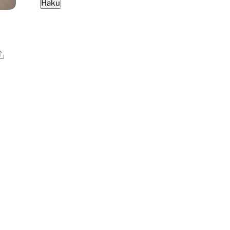
Haku
Ale
ella
pi
elma.
e
at
een
.