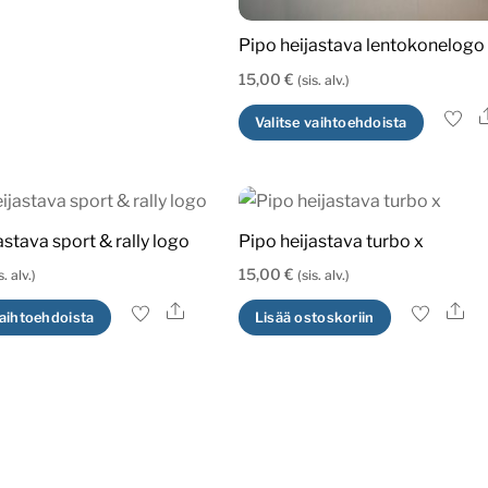
Pipo heijastava lentokonelogo
15,00
€
(sis. alv.)
Tällä
Valitse vaihtoehdoista
tuotte
on
useam
muunn
astava sport & rally logo
Pipo heijastava turbo x
Voit
15,00
€
s. alv.)
(sis. alv.)
tehdä
Ale
Al
Tällä
vaihtoehdoista
Lisää ostoskoriin
valinn
tuotteella
tuott
on
sivulla
useampi
muunnelma.
Voit
tehdä