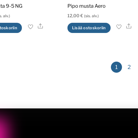
ta 9-5 NG
Pipo musta Aero
12,00
€
s. alv.)
(sis. alv.)
Ale
Al
toskoriin
Lisää ostoskoriin
1
2