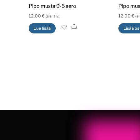
Pipo musta 9-5 aero
Pipo mus
12,00
€
12,00
€
(sis. alv.)
(si
Ale
Lue lisää
Lisää os