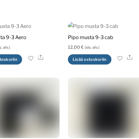
valinnat
tuotteen
sivulla.
ta 9-3 Aero
Pipo musta 9-3 cab
12,00
€
s. alv.)
(sis. alv.)
Ale
Al
toskoriin
Lisää ostoskoriin