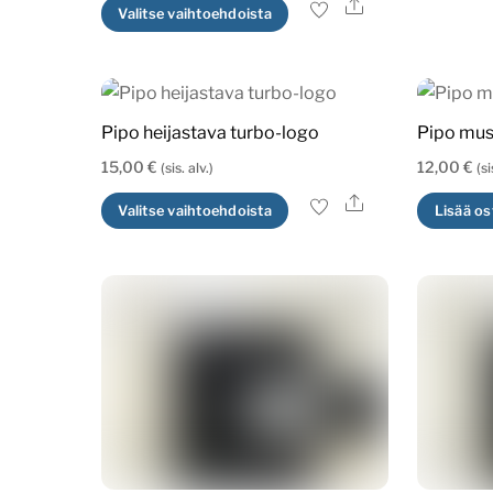
Ale
Tällä
Valitse vaihtoehdoista
tuotteella
on
useampi
muunnelma.
Pipo heijastava turbo-logo
Pipo mus
Voit
15,00
€
12,00
€
(sis. alv.)
(si
tehdä
Ale
Tällä
Valitse vaihtoehdoista
Lisää os
valinnat
tuotteella
tuotteen
on
sivulla.
useampi
muunnelma.
Voit
tehdä
valinnat
tuotteen
sivulla.