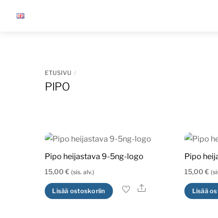
Skip
to
content
ETUSIVU
PIPO
Pipo heijastava 9-5ng-logo
Pipo hei
15,00
€
15,00
€
(sis. alv.)
(si
Ale
Lisää ostoskoriin
Lisää os