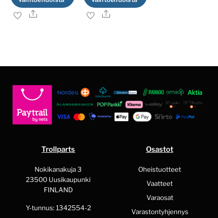
Ale
Ale
Tällä
Tällä
tuotteella
tuotteella
on
on
useampi
useampi
muunnelma.
muunnelma.
Voit
Voit
tehdä
tehdä
valinnat
valinnat
tuotteen
tuotteen
sivulla.
sivulla.
Trollparts
Osastot
Nokikanakuja 3
Oheistuotteet
23500 Uusikaupunki
Vaatteet
FINLAND
Varaosat
Y-tunnus: 1342554-2
Varastontyhjennys