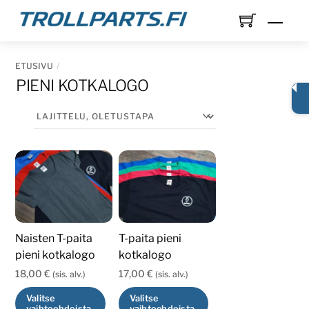
Skip
Men
to
content
ETUSIVU
PIENI KOTKALOGO
Naisten T-paita
T-paita pieni
pieni kotkalogo
kotkalogo
18,00
€
17,00
€
(sis. alv.)
(sis. alv.)
Valitse
Valitse
vaihtoehdoista
vaihtoehdoista