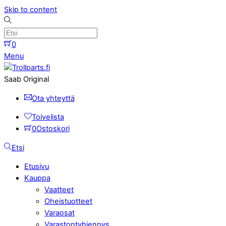
Skip to content
0
Menu
Saab Original
Ota yhteyttä
Toivelista
0
Ostoskori
Etsi
Etusivu
Kauppa
Vaatteet
Oheistuotteet
Varaosat
Varastontyhjennys