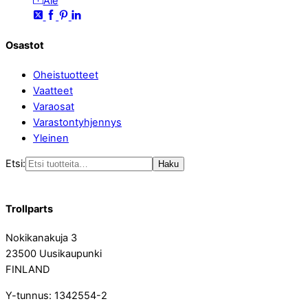
Ale
Osastot
Oheistuotteet
Vaatteet
Varaosat
Varastontyhjennys
Yleinen
Etsi:
Haku
Trollparts
Nokikanakuja 3
23500 Uusikaupunki
FINLAND
Y-tunnus: 1342554-2