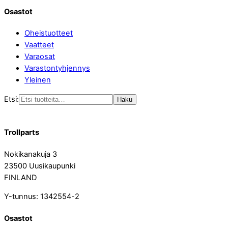
Osastot
Oheistuotteet
Vaatteet
Varaosat
Varastontyhjennys
Yleinen
Etsi:
Haku
Trollparts
Nokikanakuja 3
23500 Uusikaupunki
FINLAND
Y-tunnus: 1342554-2
Osastot