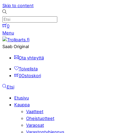
Skip to content
0
Menu
Saab Original
Ota yhteyttä
Toivelista
0
Ostoskori
Etsi
Etusivu
Kauppa
Vaatteet
Oheistuotteet
Varaosat
Varastontyhjennys