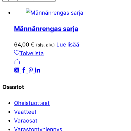
Männänrengas sarja
64,00
€
Lue lisää
(sis. alv.)
Toivelista
Ale
Osastot
Oheistuotteet
Vaatteet
Varaosat
Varastontyhjennys