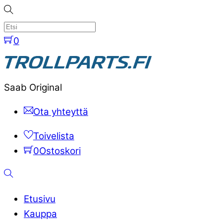
Skip
to
content
0
Menu
Saab Original
Ota yhteyttä
Toivelista
0
Ostoskori
Etsi
Etusivu
Kauppa