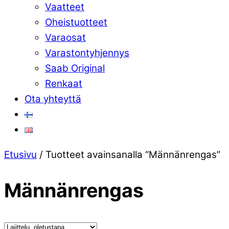
Vaatteet
Oheistuotteet
Varaosat
Varastontyhjennys
Saab Original
Renkaat
Ota yhteyttä
Close
Etusivu
/ Tuotteet avainsanalla “Männänrengas”
Menu
Männänrengas