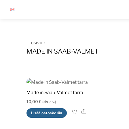
Skip
to
content
ETUSIVU
MADE IN SAAB-VALMET
Made in Saab-Valmet tarra
10,00
€
(sis. alv.)
Ale
Lisää ostoskoriin