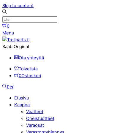
Skip to content
0
Menu
Saab Original
Ota yhteyttä
Toivelista
0
Ostoskori
Etsi
Etusivu
Kauppa
Vaatteet
Oheistuotteet
Varaosat
Varastontyhjennys