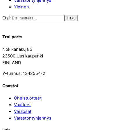
Varastontyhjennys
Yleinen
Etsi:
Haku
Trollparts
Nokikanakuja 3
23500 Uusikaupunki
FINLAND
Y-tunnus: 1342554-2
Osastot
Oheistuotteet
Vaatteet
Varaosat
Varastontyhjennys