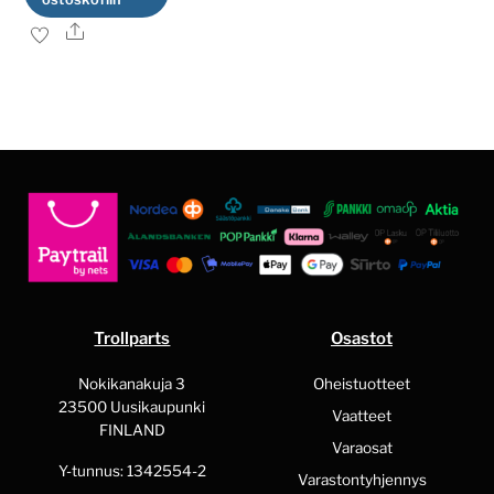
Ale
Trollparts
Osastot
Nokikanakuja 3
Oheistuotteet
23500 Uusikaupunki
Vaatteet
FINLAND
Varaosat
Y-tunnus: 1342554-2
Varastontyhjennys