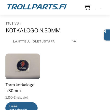
Skip
Men
to
content
ETUSIVU
KOTKALOGO N.30MM
Tarra kotkalogo
n.30mm
1,00
€
(sis. alv.)
Lisää
ostoskoriin