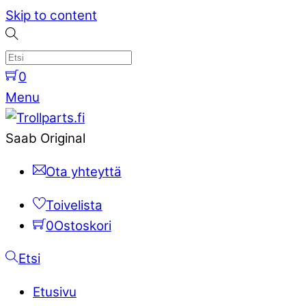
Skip to content
0
Menu
Saab Original
Ota yhteyttä
Toivelista
0
Ostoskori
Etsi
Etusivu