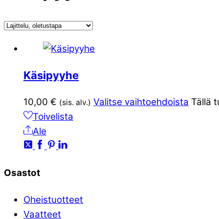
Käsipyyhe
10,00
€
Valitse vaihtoehdoista
Tällä 
(sis. alv.)
Toivelista
Ale
Osastot
Oheistuotteet
Vaatteet