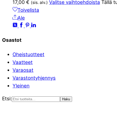
17,00
€
Valitse vaihtoehdoista
Tällä 
(sis. alv.)
Toivelista
Ale
Osastot
Oheistuotteet
Vaatteet
Varaosat
Varastontyhjennys
Yleinen
Etsi:
Haku