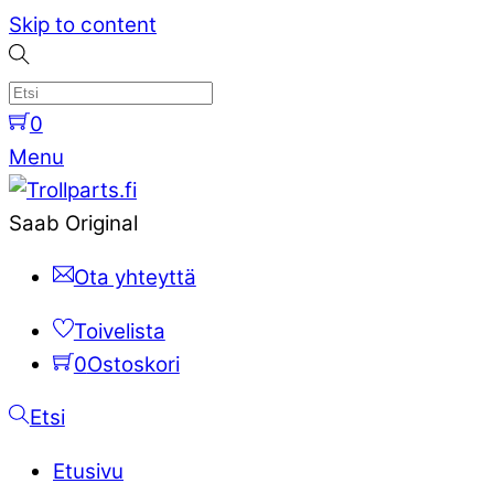
Skip to content
0
Menu
Saab Original
Ota yhteyttä
Toivelista
0
Ostoskori
Etsi
Etusivu