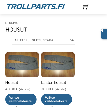
Skip
Men
to
content
ETUSIVU
HOUSUT
Housut
Lasten housut
40,00
€
30,00
€
(sis. alv.)
(sis. alv.)
Valitse
Valitse
vaihtoehdoista
vaihtoehdoista