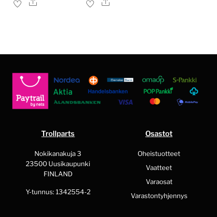
Ale
Ale
Tällä
Tällä
tuotteella
tuotteella
on
on
useampi
useampi
muunnelma.
muunnelma.
Voit
Voit
tehdä
tehdä
valinnat
valinnat
tuotteen
tuotteen
sivulla.
sivulla.
Trollparts
Osastot
Nokikanakuja 3
Oheistuotteet
23500 Uusikaupunki
Vaatteet
FINLAND
Varaosat
Y-tunnus: 1342554-2
Varastontyhjennys