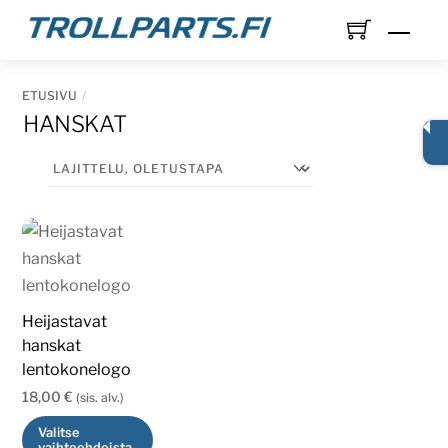
Skip
Men
to
content
ETUSIVU
HANSKAT
Heijastavat
hanskat
lentokonelogo
18,00
€
(sis. alv.)
Valitse
vaihtoehdoista