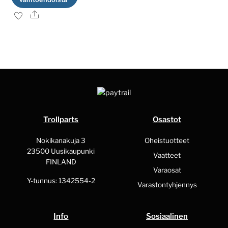
Ale
Tällä
tuotteella
on
useampi
muunnelma.
Voit
tehdä
valinnat
Trollparts
Osastot
tuotteen
sivulla.
Nokikanakuja 3
Oheistuotteet
23500 Uusikaupunki
Vaatteet
FINLAND
Varaosat
Y-tunnus: 1342554-2
Varastontyhjennys
Info
Sosiaalinen