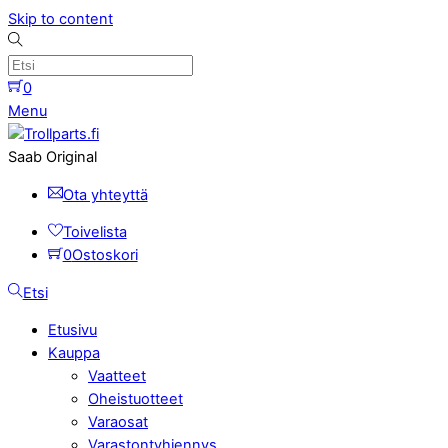
Skip to content
0
Menu
Saab Original
Ota yhteyttä
Toivelista
0
Ostoskori
Etsi
Etusivu
Kauppa
Vaatteet
Oheistuotteet
Varaosat
Varastontyhjennys