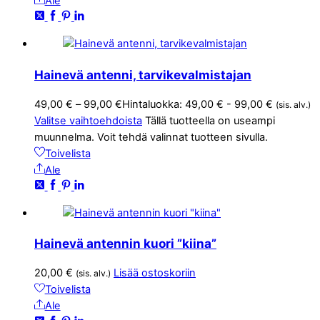
Ale
Hainevä antenni, tarvikevalmistajan
49,00
€
–
99,00
€
Hintaluokka: 49,00 € - 99,00 €
(sis. alv.)
Valitse vaihtoehdoista
Tällä tuotteella on useampi
muunnelma. Voit tehdä valinnat tuotteen sivulla.
Toivelista
Ale
Hainevä antennin kuori ”kiina”
20,00
€
Lisää ostoskoriin
(sis. alv.)
Toivelista
Ale