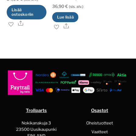
36,90
€
(sis. alv.)
Lisää
ostoskoriin
Lue lisää
Ale
Ale
Trollparts
Osastot
Nokikanakuja 3
Oheistuotteet
23500 Uusikaupunki
Vaatteet
FINLAND