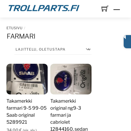
Skip
Men
to
content
ETUSIVU
FARMARI
Takamerkki
Takamerkki
farmari 9-5 99-05
original ng9-3
Saab original
farmari ja
5289921
cabriolet
12844160, sedan
34,00
€
(sis. alv.)