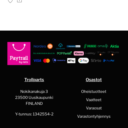
Ale
Trollparts
Osastot
Nokikanakuja 3
Oheistuotteet
23500 Uusikaupunki
Vaatteet
FINLAND
Varaosat
Y-tunnus: 1342554-2
Varastontyhjennys