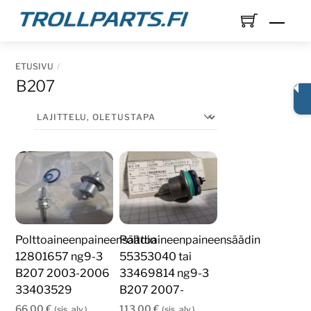
Skip
Men
to
content
ETUSIVU
B207
Polttoaineenpaineensäädin
Polttoaineenpaineensäädin
12801657 ng9-3
55353040 tai
B207 2003-2006
33469814 ng9-3
33403529
B207 2007-
66,00
€
113,00
€
(sis. alv.)
(sis. alv.)