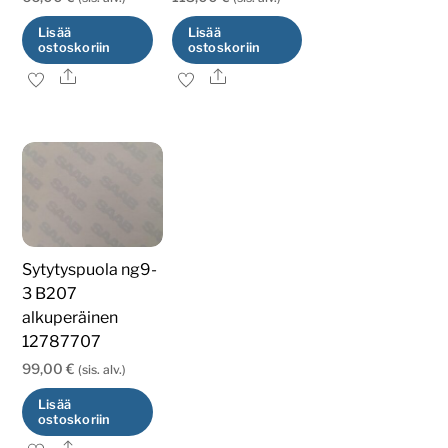
Lisää
Lisää
ostoskoriin
ostoskoriin
Ale
Ale
Sytytyspuola ng9-
3 B207
alkuperäinen
12787707
99,00
€
(sis. alv.)
Lisää
ostoskoriin