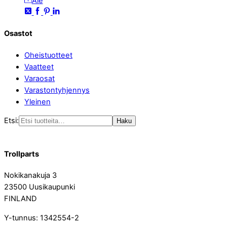
Ale
Osastot
Oheistuotteet
Vaatteet
Varaosat
Varastontyhjennys
Yleinen
Etsi:
Haku
Trollparts
Nokikanakuja 3
23500 Uusikaupunki
FINLAND
Y-tunnus: 1342554-2