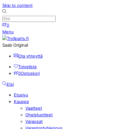
Skip to content
0
Menu
Saab Original
Ota yhteyttä
Toivelista
0
Ostoskori
Etsi
Etusivu
Kauppa
Vaatteet
Oheistuotteet
Varaosat
Varastontyhjennys