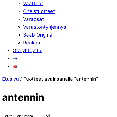
Vaatteet
Oheistuotteet
Varaosat
Varastontyhjennys
Saab Original
Renkaat
Ota yhteyttä
Close
Etusivu
/ Tuotteet avainsanalla “antennin”
Menu
antennin