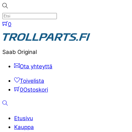
Skip
to
content
0
Menu
Saab Original
Ota yhteyttä
Toivelista
0
Ostoskori
Etsi
Etusivu
Kauppa