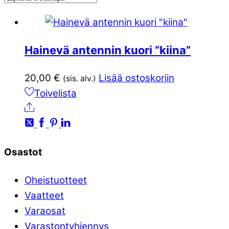
Hainevä antennin kuori ”kiina”
20,00
€
Lisää ostoskoriin
(sis. alv.)
Toivelista
Ale
Osastot
Oheistuotteet
Vaatteet
Varaosat
Varastontyhjennys