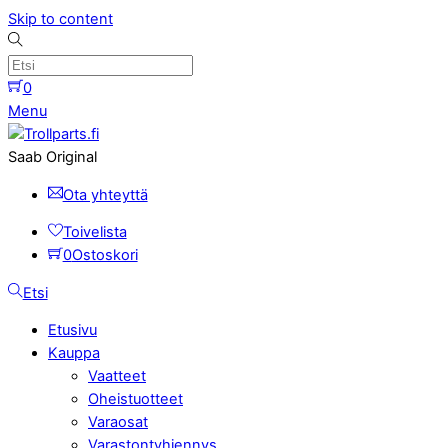
Skip to content
0
Menu
Saab Original
Ota yhteyttä
Toivelista
0
Ostoskori
Etsi
Etusivu
Kauppa
Vaatteet
Oheistuotteet
Varaosat
Varastontyhjennys