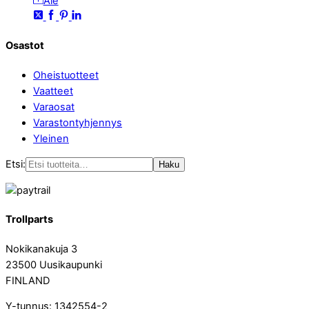
Ale
Osastot
Oheistuotteet
Vaatteet
Varaosat
Varastontyhjennys
Yleinen
Etsi:
Haku
Trollparts
Nokikanakuja 3
23500 Uusikaupunki
FINLAND
Y-tunnus: 1342554-2