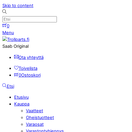
Skip to content
0
Menu
Saab Original
Ota yhteyttä
Toivelista
0
Ostoskori
Etsi
Etusivu
Kauppa
Vaatteet
Oheistuotteet
Varaosat
Varastontyhjennys