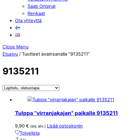
Saab Original
Renkaat
Ota yhteyttä
Close Menu
Etusivu
/ Tuotteet avainsanalla “9135211”
9135211
Tulppa ”virranjakajan” paikalle 9135211
9,90
€
Lisää ostoskoriin
(sis. alv.)
Toivelista