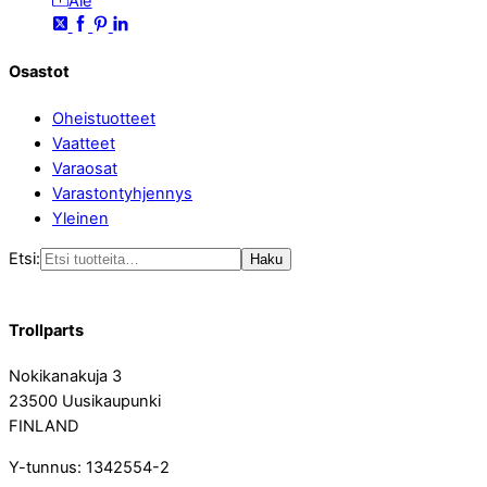
Ale
Osastot
Oheistuotteet
Vaatteet
Varaosat
Varastontyhjennys
Yleinen
Etsi:
Haku
Trollparts
Nokikanakuja 3
23500 Uusikaupunki
FINLAND
Y-tunnus: 1342554-2