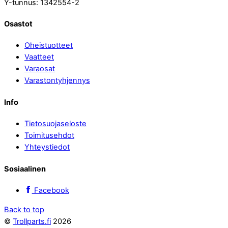
Y-tunnus: 1342554-2
Osastot
Oheistuotteet
Vaatteet
Varaosat
Varastontyhjennys
Info
Tietosuojaseloste
Toimitusehdot
Yhteystiedot
Sosiaalinen
Facebook
Back to top
©
Trollparts.fi
2026