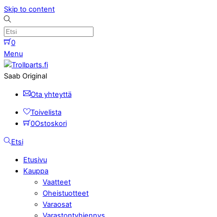
Skip to content
0
Menu
Saab Original
Ota yhteyttä
Toivelista
0
Ostoskori
Etsi
Etusivu
Kauppa
Vaatteet
Oheistuotteet
Varaosat
Varastontyhjennys