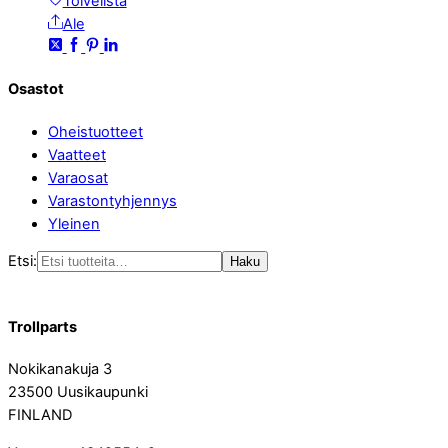
Toivelista
Ale
Osastot
Oheistuotteet
Vaatteet
Varaosat
Varastontyhjennys
Yleinen
Etsi:
Haku
Trollparts
Nokikanakuja 3
23500 Uusikaupunki
FINLAND