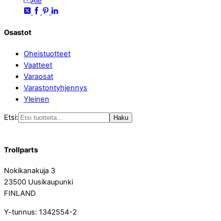
Ale
Osastot
Oheistuotteet
Vaatteet
Varaosat
Varastontyhjennys
Yleinen
Etsi:
Haku
Trollparts
Nokikanakuja 3
23500 Uusikaupunki
FINLAND
Y-tunnus: 1342554-2