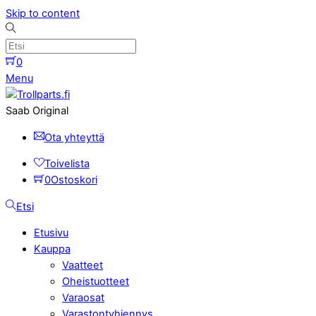
Skip to content
0
Menu
Saab Original
Ota yhteyttä
Toivelista
0
Ostoskori
Etsi
Etusivu
Kauppa
Vaatteet
Oheistuotteet
Varaosat
Varastontyhjennys