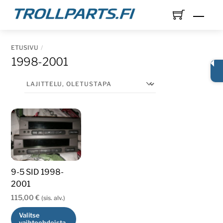
Skip
Men
to
content
ETUSIVU
1998-2001
9-5 SID 1998-
2001
115,00
€
(sis. alv.)
Valitse
vaihtoehdoista