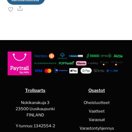
Ale
Tällä
tuotteella
on
useampi
muunnelma.
Voit
tehdä
valinnat
tuotteen
sivulla.
Trollparts
Osastot
Nokikanakuja 3
Oheistuotteet
23500 Uusikaupunki
Vaatteet
FINLAND
Varaosat
Y-tunnus: 1342554-2
Varastontyhjennys