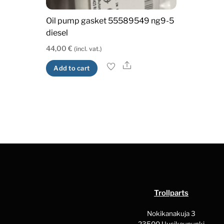
Oil pump gasket 55589549 ng9-5
diesel
44,00
€
(incl. vat.)
Share
Add to cart
Trollparts
Nokikanakuja 3
23500 Uusikaupunki