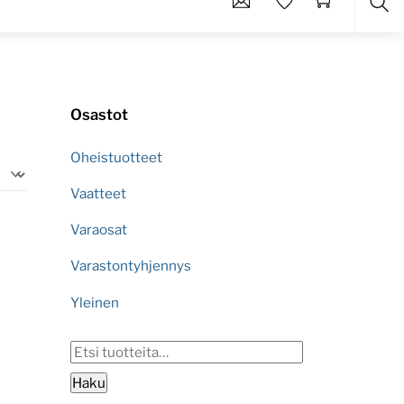
Etsi
Osastot
Oheistuotteet
Vaatteet
Varaosat
Varastontyhjennys
Yleinen
Etsi:
Haku