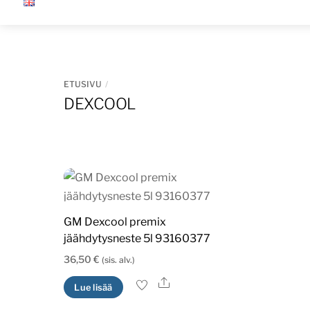
Skip
to
content
ETUSIVU
DEXCOOL
GM Dexcool premix
jäähdytysneste 5l 93160377
36,50
€
(sis. alv.)
Ale
Lue lisää