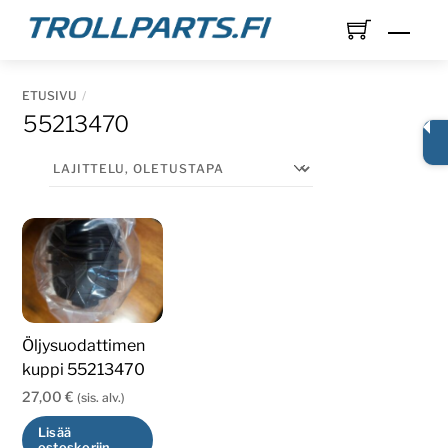
Skip
Men
to
content
ETUSIVU
55213470
Öljysuodattimen
kuppi 55213470
27,00
€
(sis. alv.)
Lisää
ostoskoriin