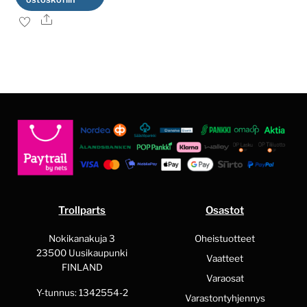
Ale
Trollparts
Osastot
Nokikanakuja 3
Oheistuotteet
23500 Uusikaupunki
Vaatteet
FINLAND
Varaosat
Y-tunnus: 1342554-2
Varastontyhjennys