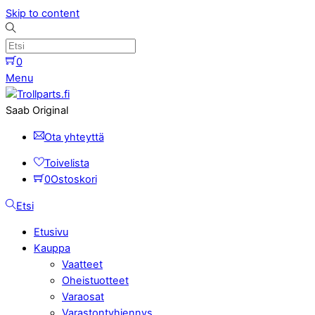
Skip to content
0
Menu
Saab Original
Ota yhteyttä
Toivelista
0
Ostoskori
Etsi
Etusivu
Kauppa
Vaatteet
Oheistuotteet
Varaosat
Varastontyhjennys