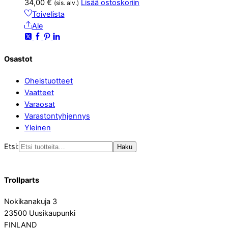
34,00
€
Lisää ostoskoriin
(sis. alv.)
Toivelista
Ale
Osastot
Oheistuotteet
Vaatteet
Varaosat
Varastontyhjennys
Yleinen
Etsi:
Haku
Trollparts
Nokikanakuja 3
23500 Uusikaupunki
FINLAND